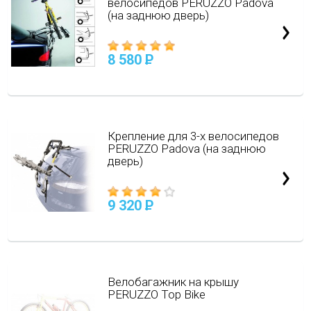
велосипедов PERUZZO Padova
(на заднюю дверь)
8 580
P
Крепление для 3-х велосипедов
PERUZZO Padova (на заднюю
дверь)
9 320
P
Велобагажник на крышу
PERUZZO Top Bike