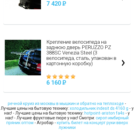
7 420
P
Крепление велосипеда на
заднюю дверь PERUZZO PZ
388SC Venezia Steel (3
велосипеда, сталь, упакован в
картонную коробку)
6 160
P
речной круиз из москвы в мышкин и обратно на теплоходе
-
Лучшие цены на бытовую технику:
холодильник indesit ds 4160 g
- у
нас! - Лучшие цены на бытовую технику:
hotpoint-ariston fa4s
- у
нас! - Лучшие фруктовые пюре у нас! Смотри:
сироп имбирный
пряник оптом
- Агробар -
купить билет на концерт руки вверх
лужники