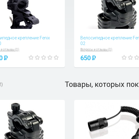
ипедное крепление Fenix
Велосипедное крепление Fen
0
02
 и отзывы (0)
Вопросы и отзывы (0)
90
P
650
P
Товары, которых пок
2)