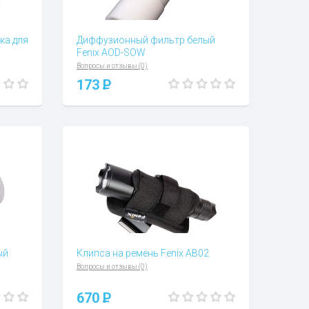
ка для
Диффузионный фильтр белый
Fenix AOD-SOW
Вопросы и отзывы (0)
173
P
ый
Клипса на ремень Fenix AB02
Вопросы и отзывы (0)
670
P