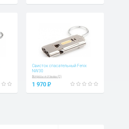
x
Свисток спасательный Fenix
NW30
Вопросы и отзывы (0)
1 970
P