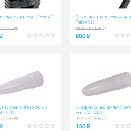
ипедное крепление Fenix AF
Выносная тактическая кноп
Felix AR101
 и отзывы (0)
Вопросы и отзывы (0)
P
800
P
зионный фильтр белый
Диффузионный фильтр бел
 AD102W
Fenix AD101W
 и отзывы (0)
Вопросы и отзывы (0)
P
150
P