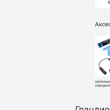
Аксе
запасные
определе
Грандио