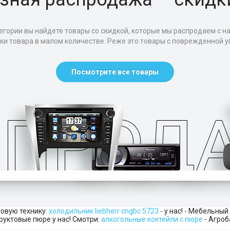
егории вы найдете товары со скидкой, которые мы распродаем с н
тки товара в малом количестве. Реже это товары с поврежденной уп
Посмотрите все товары
овую технику:
холодильник liebherr cngbc 5723
- у нас! - Мебельный
руктовые пюре у нас! Смотри:
алкогольные коктейли с пюре
- Агроб