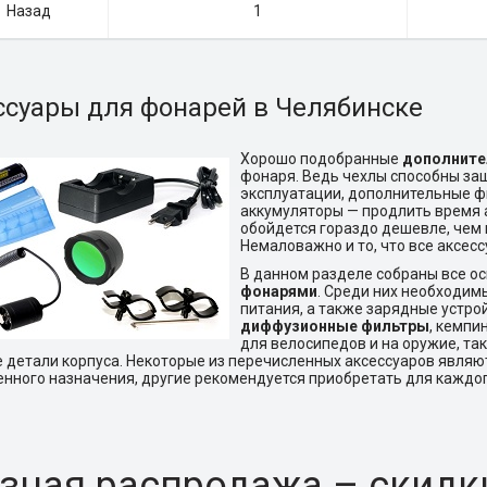
Назад
1
ссуары для фонарей в Челябинске
Хорошо подобранные
дополните
фонаря. Ведь чехлы способны защ
эксплуатации, дополнительные ф
аккумуляторы — продлить время а
обойдется гораздо дешевле, чем 
Немаловажно и то, что все аксес
В данном разделе собраны все о
фонарями
. Среди них необходим
питания, а также зарядные устро
диффузионные фильтры
, кемпи
для велосипедов и на оружие, та
 детали корпуса. Некоторые из перечисленных аксессуаров явля
нного назначения, другие рекомендуется приобретать для каждог
зная распродажа – скидк