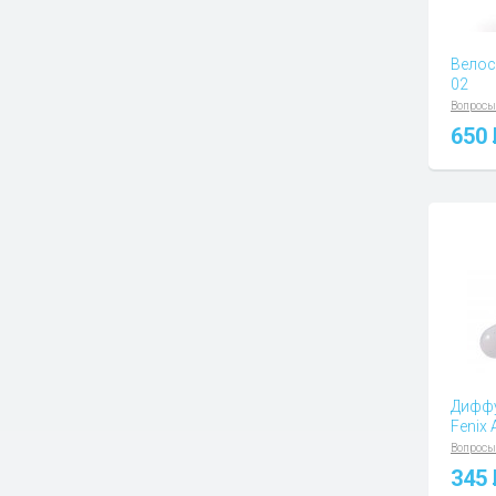
Велос
02
Вопросы
650
Диффу
Fenix
Вопросы
345