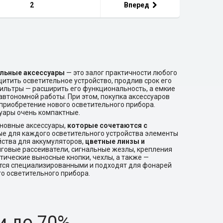
2
Вперед
льные аксессуары
— это залог практичности любого
итить осветительное устройство, продлив срок его
ильтры — расширить его функциональность, а емкие
втономной работы. При этом, покупка аксессуаров
приобретение нового осветительного прибора.
суары очень компактные.
сновные аксессуары,
которые сочетаются с
ые для каждого осветительного устройства элементы
йства для аккумуляторов,
цветные линзы и
нговые рассеиватели, сигнальные жезлы, крепления
ктические выносные кнопки, чехлы, а также —
ются специализированными и подходят для фонарей
о осветительного прибора.
и до 70%