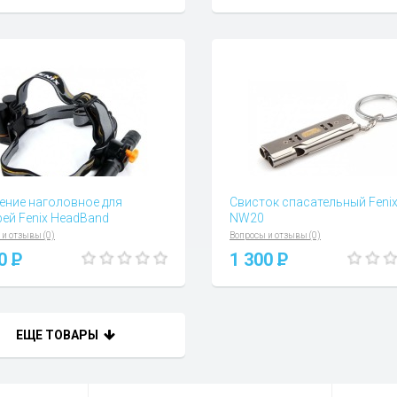
ение наголовное для
Свисток спасательный Feni
ей Fenix HeadBand
NW20
 и отзывы (0)
Вопросы и отзывы (0)
00
P
1 300
P
ЕЩЕ ТОВАРЫ