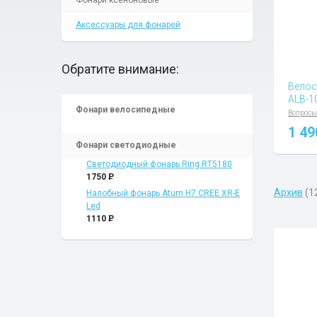
Фонари ксеноновые
Аксессуары для фонарей
Обратите внимание:
Велос
ALB-1
Фонари велосипедные
Вопросы
1 4
Фонари светодиодные
Светодиодный фонарь Ring RT5180
1750
P
Архив
(1
Налобный фонарь Atum H7 CREE XR-E
Led
1110
P