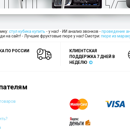
нику:
стул кубика купить
- у нас! - ИИ анализ звонков -
проведение а
ди на сайт! - Лучшие фруктовые пюре у нас! Смотри:
пюре из марак
КА ПО РОССИИ
КЛИЕНТСКАЯ
ПОДДЕРЖКА 7 ДНЕЙ В
НЕДЕЛЮ
пателям
 товаров
ить?
а