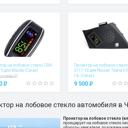
тор на лобовое стекло CRX-
Проектор на лобовое стекл
10 для Mazda (Carax)
3117-10 для Nissan Teana II 
г.в. (Carax)
 и отзывы (0)
Вопросы и отзывы (1)
00
P
9 500
P
ктор на лобовое стекло автомобиля в 
Проектор
на
лобовое
стекло
(ил
проецирует на лобовое стекло н
обороты двигателя, подсказки нав