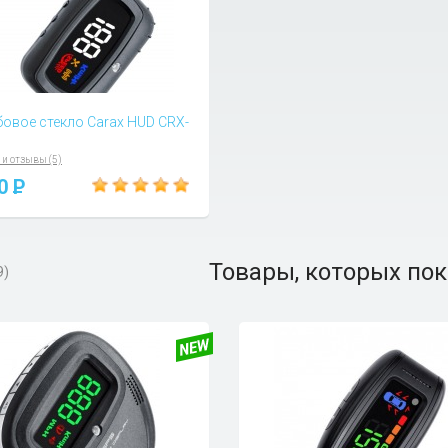
бовое стекло Carax HUD CRX-
 и отзывы (5)
00
P
Товары, которых пок
9)