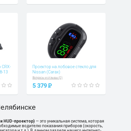
о CRX-
Проектор на лобовое стекло для
08-13
Nissan (Carax)
Вопросы и отзывы (0)
5 379
P
Челябинске
и HUD-проектор)
— это уникальная система, которая
еобходимые водителю показания приборов (скорость,
игатора и т.д.). В данном разделе нашего интернет-