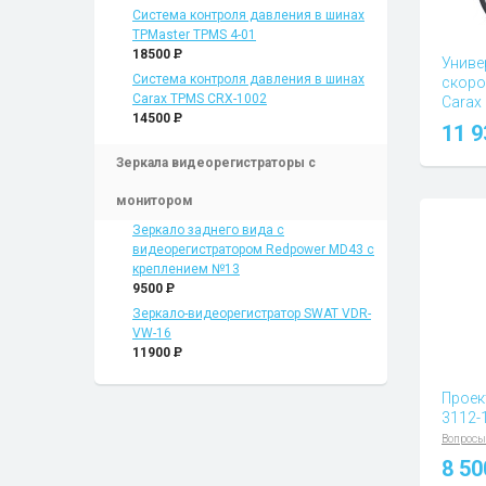
Система контроля давления в шинах
TPMaster TPMS 4-01
18500
P
Униве
Система контроля давления в шинах
скоро
Carax TPMS CRX-1002
Carax
14500
P
Вопросы
11 
Зеркала видеорегистраторы с
монитором
Зеркало заднего вида с
видеорегистратором Redpower MD43 с
креплением №13
9500
P
Зеркало-видеорегистратор SWAT VDR-
VW-16
11900
P
Проек
3112-1
Вопросы
8 5