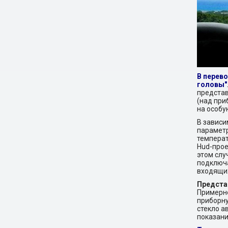
В перево
головы"
представ
(над при
на особу
В зависи
параметр
температ
Hud-прое
этом слу
подключа
входящих
Представ
Примерно
приборну
стекло а
показани