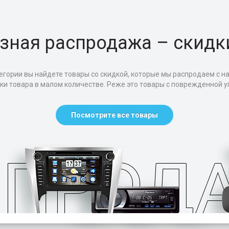
зная распродажа – скидк
егории вы найдете товары со скидкой, которые мы распродаем с н
тки товара в малом количестве. Реже это товары с поврежденной уп
Посмотрите все товары