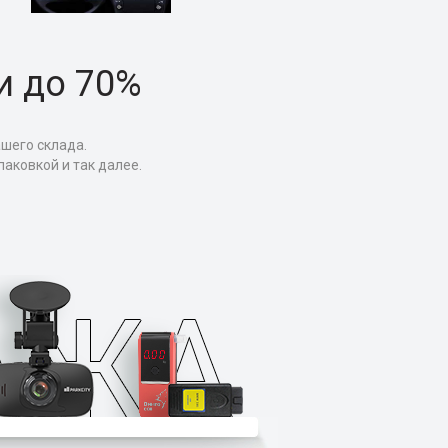
и до 70%
ашего склада.
аковкой и так далее.