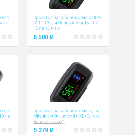
 для
Проектор на лобовое стекло CRX-
Buick
3111-10 для Honda Accord VIII 07-
12 г.в. (Carax)
Вопросы и отзывы (0)
8 500
P
 для
Проектор на лобовое стекло для
0 г.в.
Mitsubishi Outlander II и XL (Carax)
Вопросы и отзывы (0)
5 379
P