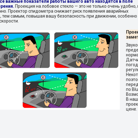
все важные показатели работы вашего авто находятся в поле
зрения.
Проекция на лобовое стекло — это не только очень удобно, 
чно. Проектор спидометра снижает риск появления аварийных
, тем самым, повышая вашу безопасность при движении, особенно
скорости.
Прое
замет
Звуко
преде
норма
Датч
пого
регул
Неко
поэт
перед
по Bl
Возмо
В наш
проек
цене.