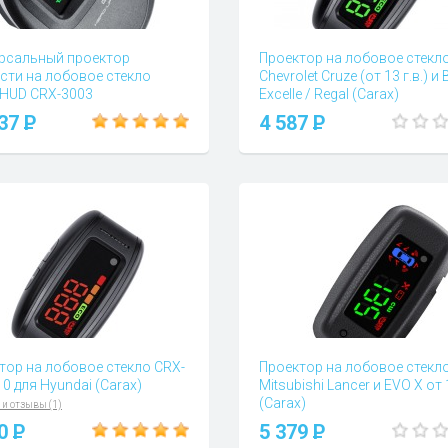
рсальный проектор
Проектор на лобовое стекло
сти на лобовое стекло
Chevrolet Cruze (от 13 г.в.) и 
 HUD CRX-3003
Excelle / Regal (Carax)
 и отзывы (3)
Вопросы и отзывы (0)
937
P
4 587
P
тор на лобовое стекло CRX-
Проектор на лобовое стекло
0 для Hyundai (Carax)
Mitsubishi Lancer и EVO X от 1
(Carax)
 и отзывы (1)
Вопросы и отзывы (0)
00
P
5 379
P