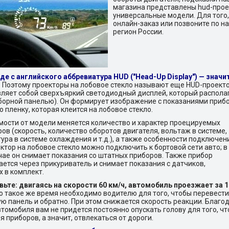
магазина представлены hud-проек
универсальные модели. Для того,
онлайн-заказ или позвоните по 
регион России.
де с английского аббревиатура HUD ("Head-Up Display") — знач
.
Поэтому проекторы на лобовое стекло называют еще HUD-проекто
ляет собой сверхъяркий светодиодный дисплей, который распола
борной панелью). Он формирует изображение с показаниями прибо
ю пленку, которая клеится на лобовое стекло.
мости от модели меняется количество и характер проецируемых
ов (скорость, количество оборотов двигателя, вольтаж в системе,
ура в системе охлаждения и т.д.), а также особенности подключен
ктор на лобовое стекло можно подключить к бортовой сети авто; в
чае он снимает показания со штатных приборов. Также прибор
ется через прикуриватель и снимает показания с датчиков,
 в комплект.
ьте: двигаясь на скорости 60 км/ч, автомобиль проезжает за 1
 такое же время необходимо водителю для того, чтобы перевести 
ю панель и обратно. При этом снижается скорость реакции. Благо
втомобиля вам не придется постоянно опускать голову для того, ч
я приборов, а значит, отвлекаться от дороги.