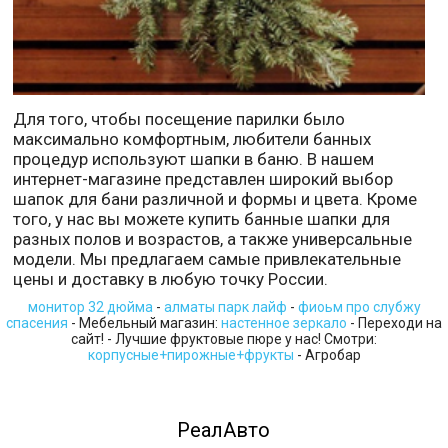
Для того, чтобы посещение парилки было
максимально комфортным, любители банных
процедур используют шапки в баню. В нашем
интернет-магазине представлен широкий выбор
шапок для бани различной и формы и цвета. Кроме
того, у нас вы можете купить банные шапки для
разных полов и возрастов, а также универсальные
модели. Мы предлагаем самые привлекательные
цены и доставку в любую точку России.
монитор 32 дюйма
-
алматы парк лайф
-
фиоьм про слубжу
спасения
- Мебельный магазин:
настенное зеркало
- Переходи на
сайт! - Лучшие фруктовые пюре у нас! Смотри:
корпусные+пирожные+фрукты
- Агробар
РеалАвто